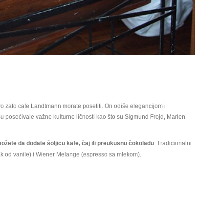
avo zato cafe Landtmann morate posetiti. On odiše elegancijom i
su posećivale važne kulturne ličnosti kao što su Sigmund Frojd, Marlen
u možete da dodate šoljicu kafe, čaj ili preukusnu čokoladu
.
Tradicionalni
ak od vanile) i Wiener Melange (espresso sa mlekom).