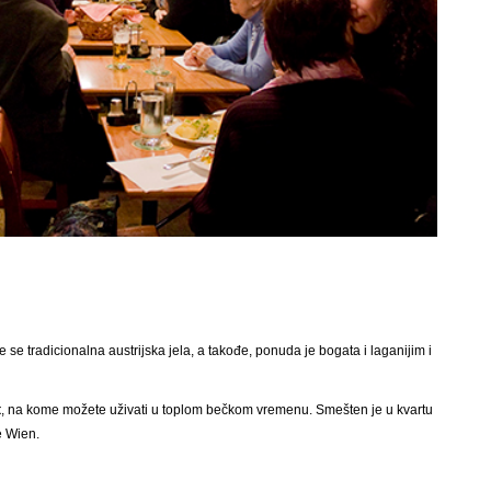
se tradicionalna austrijska jela, a takođe, ponuda je bogata i laganijim i
t
, na kome možete uživati u toplom bečkom vremenu. Smešten je u kvartu
 Wien.