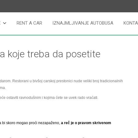
E
RENT A CAR
IZNAJMLJIVANJE AUTOBUSA
KONTA
a koje treba da posetite
arom. Restorani u bivšoj carskoj prestonici nude veliki broj tradicionalnih
ima.
će ostaviti ravnodušnim i kojima ćete se uvek rado vraćati.
da bi skoro mogao proći nezapaženo,
a reč je o pravom skrivenom