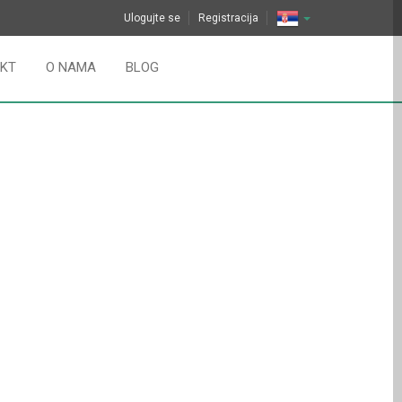
Ulogujte se
Registracija
KT
O NAMA
BLOG