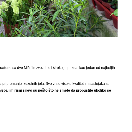
građeno sa dve Mišelin zvezdice i široko je priznat kao jedan od najboljih
a pripremanje izuzetnih jela. Sve vrste visoko kvalitetnih sastojaka su
leba i mirisni sirevi su nešto što ne smete da propustite ukoliko se
.