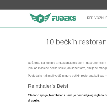
RED VOŽNJ
10 bečkih restoran
Beč, grad koji obiluje arhitektonskim sjajem i gastronomskim d
jela, od klasične bečke šnicle, do saher torte, omiljene mnog
Pogledajte naš mali vodič u moru bečkih restorana koji vas ne
Reinthaler’s Beisl
Gledano spolja, Reinthaler’s Beisl
je neupadljivog izgleda 
dragulju
.