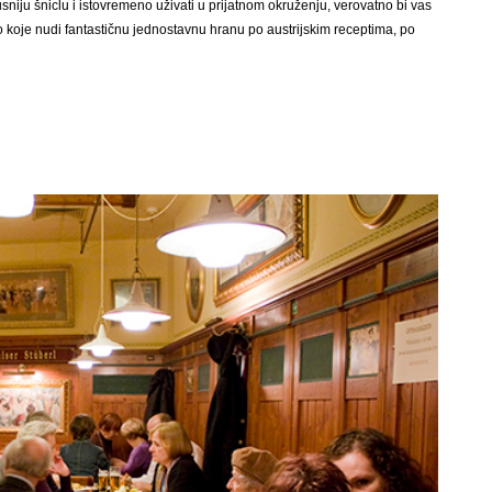
sniju šniclu i istovremeno uživati u prijatnom okruženju, verovatno bi vas
o koje nudi fantastičnu jednostavnu hranu po austrijskim receptima, po