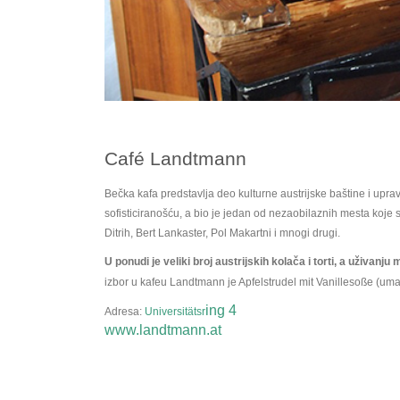
Café Landtmann
Bečka kafa predstavlja deo kulturne austrijske baštine i upr
sofisticiranošću, a bio je jedan od nezaobilaznih mesta koje 
Ditrih, Bert Lankaster, Pol Makartni i mnogi drugi.
U ponudi je veliki broj austrijskih kolača i torti, a uživanj
izbor u kafeu Landtmann je Apfelstrudel mit Vanillesoße (um
ing 4
Adresa:
Universitätsr
www.landtmann.at