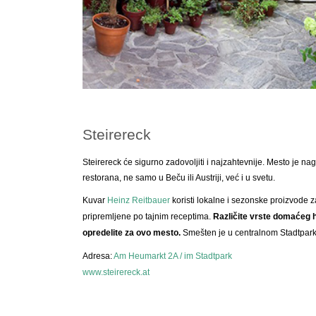
Steirereck
Steirereck će sigurno zadovoljiti i najzahtevnije. Mesto je na
restorana, ne samo u Beču ili Austriji, već i u svetu.
Kuvar
Heinz Reitbauer
koristi lokalne i sezonske proizvode z
pripremljene po tajnim receptima.
Različite vrste domaćeg h
opredelite za ovo mesto.
Smešten je u centralnom Stadtpark
Adresa:
Am Heumarkt 2A / im Stadtpark
www.steirereck.at