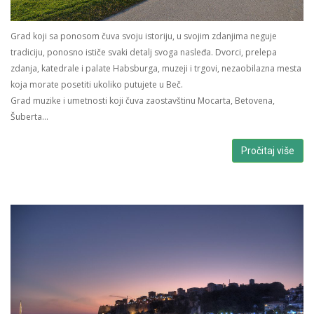
Grad koji sa ponosom čuva svoju istoriju, u svojim zdanjima neguje
tradiciju, ponosno ističe svaki detalj svoga nasleđa. Dvorci, prelepa
zdanja, katedrale i palate Habsburga, muzeji i trgovi, nezaobilazna mesta
koja morate posetiti ukoliko putujete u Beč.
Grad muzike i umetnosti koji čuva zaostavštinu Mocarta, Betovena,
Šuberta…
Pročitaj više