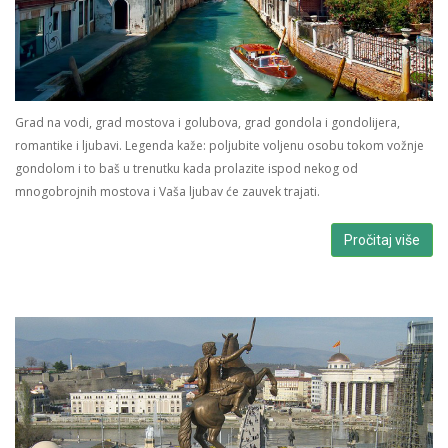
Grad na vodi, grad mostova i golubova, grad gondola i gondolijera,
romantike i ljubavi. Legenda kaže: poljubite voljenu osobu tokom vožnje
gondolom i to baš u trenutku kada prolazite ispod nekog od
mnogobrojnih mostova i Vaša ljubav će zauvek trajati.
Pročitaj više