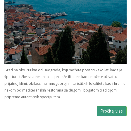
Grad na oko 700km od Beograda, koji možete posetiti kako leti kada je
špic turističke sezone, tako i u proleće ili jesen kada možete uživati u
prijatnoj klimi, obilascima mnogobrojnih turističkih lokaliteta,kao i hrani u
nekom od mediteranskih restorana sa dugom i bogatom tradicijom
pripreme autentičnih specijaliteta.
Pročitaj više