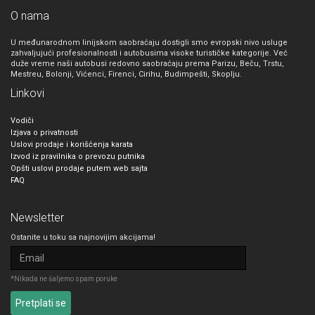
O nama
U međunarodnom linijskom saobraćaju dostigli smo evropski nivo usluge
zahvaljujući profesionalnosti i autobusima visoke turističke kategorije. Već
duže vreme naši autobusi redovno saobraćaju prema Parizu, Beču, Trstu,
Mestreu, Bolonji, Vićenci, Firenci, Cirihu, Budimpešti, Skoplju.
Linkovi
Vodiči
Izjava o privatnosti
Uslovi prodaje i korišćenja karata
Izvod iz pravilnika o prevozu putnika
Opšti uslovi prodaje putem web sajta
FAQ
Newsletter
Ostanite u toku sa najnovijim akcijama!
*Nikada ne šaljemo spam poruke