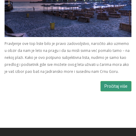
Pravljenje ove top liste bilo je pravo zadovoljstvo, naročito ako uzmemo
u obzir da nam je leto na pragu i da su misli svima već pomalo tamo – na
nekoj plaži. Kako je ovo potpuno subjektivna lista, nudimo je samo kao
predlog i podsetnik gde sve možete ovog leta uživati u čarima mora ako
je vaš izbor pao baš na Jadransko more i susednu nam Crnu Goru.
Pročitaj više