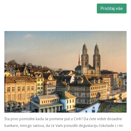
Pročitaj više
Šta prvo pomislite kada se pomene put u Cirih? Da ćete videti dosadne
bankare, mnogo satova, da će Vam ponuditi degustaciju čokolade ( i mi