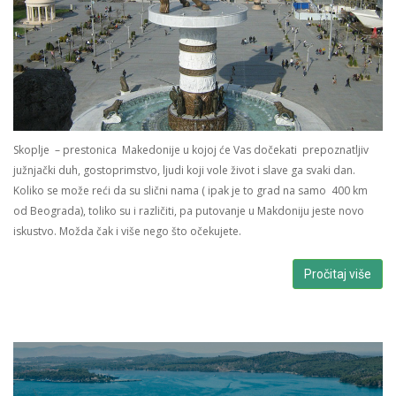
Skoplje – prestonica Makedonije u kojoj će Vas dočekati prepoznatljiv
južnjački duh, gostoprimstvo, ljudi koji vole život i slave ga svaki dan.
Koliko se može reći da su slični nama ( ipak je to grad na samo 400 km
od Beograda), toliko su i različiti, pa putovanje u Makdoniju jeste novo
iskustvo. Možda čak i više nego što očekujete.
Pročitaj više