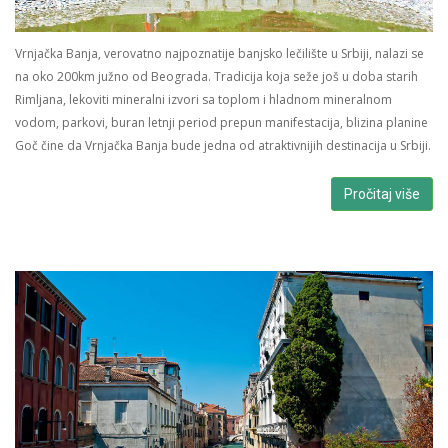
Vrnjačka Banja, verovatno najpoznatije banjsko lečilište u Srbiji, nalazi se
na oko 200km južno od Beograda. Tradicija koja seže još u doba starih
Rimljana, lekoviti mineralni izvori sa toplom i hladnom mineralnom
vodom, parkovi, buran letnji period prepun manifestacija, blizina planine
Goč čine da Vrnjačka Banja bude jedna od atraktivnijih destinacija u Srbiji.
Pročitaj više