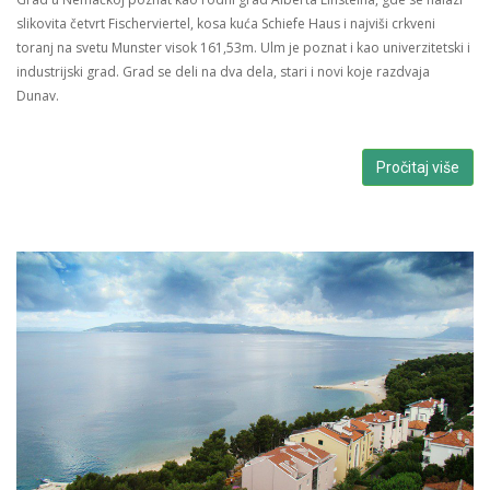
slikovita četvrt Fischerviertel, kosa kuća Schiefe Haus i najviši crkveni
toranj na svetu Munster visok 161,53m. Ulm je poznat i kao univerzitetski i
industrijski grad.
Grad se deli na dva dela, stari i novi koje razdvaja
Dunav.
Pročitaj više