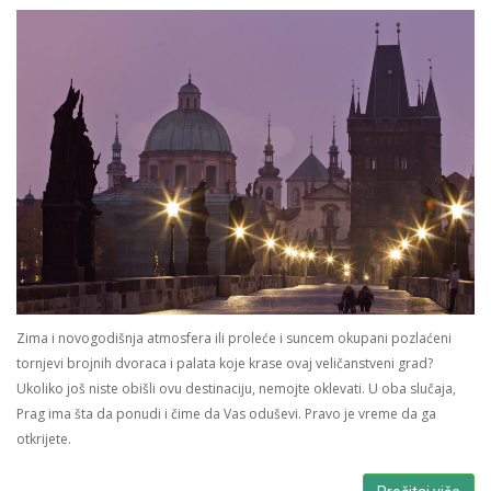
Zima i novogodišnja atmosfera ili proleće i suncem okupani pozlaćeni
tornjevi brojnih dvoraca i palata koje krase ovaj veličanstveni grad?
Ukoliko još niste obišli ovu destinaciju, nemojte oklevati. U oba slučaja,
Prag ima šta da ponudi i čime da Vas oduševi. Pravo je vreme da ga
otkrijete.