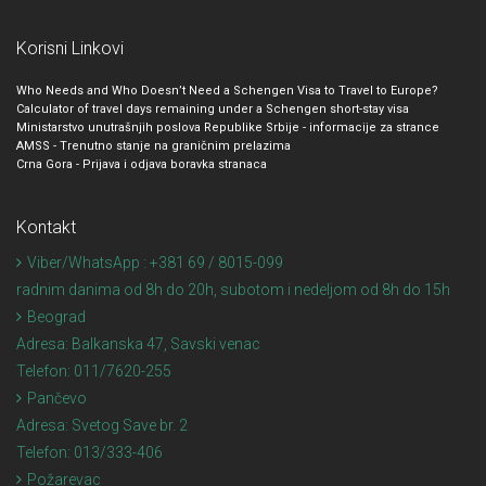
Korisni Linkovi
Who Needs and Who Doesn’t Need a Schengen Visa to Travel to Europe?
Calculator of travel days remaining under a Schengen short-stay visa
Ministarstvo unutrašnjih poslova Republike Srbije - informacije za strance
AMSS - Trenutno stanje na graničnim prelazima
Crna Gora - Prijava i odjava boravka stranaca
Kontakt
Viber/WhatsApp : +381 69 / 8015-099
radnim danima od 8h do 20h, subotom i nedeljom od 8h do 15h
Beograd
Adresa:
Balkanska 47, Savski venac
Telefon:
011/7620-255
Pančevo
Adresa:
Svetog Save br. 2
Telefon:
013/333-406
Požarevac