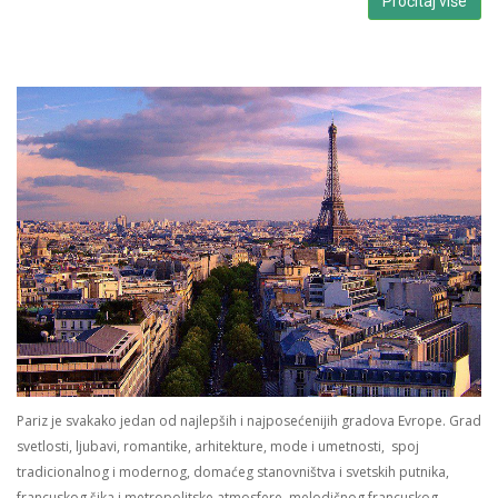
Pročitaj više
Pariz je svakako jedan od najlepših i najposećenijih gradova Evrope. Grad
svetlosti, ljubavi, romantike, arhitekture, mode i umetnosti, spoj
tradicionalnog i modernog, domaćeg stanovništva i svetskih putnika,
francuskog šika i metropolitske atmosfere, melodičnog francuskog