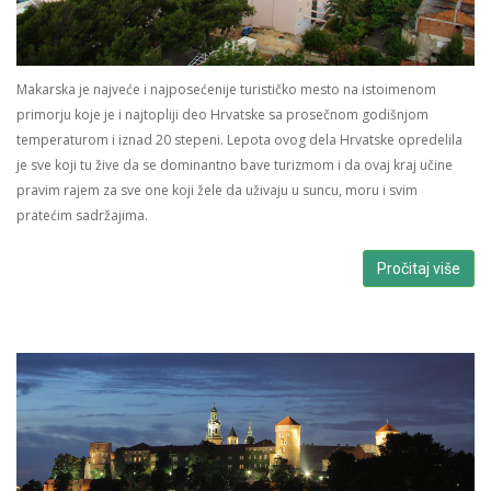
Makarska je najveće i najposećenije turističko mesto na istoimenom
primorju koje je i najtopliji deo Hrvatske sa prosečnom godišnjom
temperaturom i iznad 20 stepeni. Lepota ovog dela Hrvatske opredelila
je sve koji tu žive da se dominantno bave turizmom i da ovaj kraj učine
pravim rajem za sve one koji žele da uživaju u suncu, moru i svim
pratećim sadržajima.
Pročitaj više