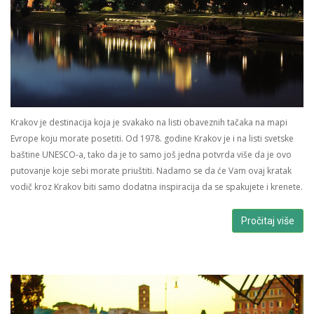
Krakov je destinacija koja je svakako na listi obaveznih tačaka na mapi
Evrope koju morate posetiti. Od 1978. godine Krakov je i na listi svetske
baštine UNESCO-a, tako da je to samo još jedna potvrda više da je ovo
putovanje koje sebi morate priuštiti. Nadamo se da će Vam ovaj kratak
vodič kroz Krakov biti samo dodatna inspiracija da se spakujete i krenete.
Pročitaj više