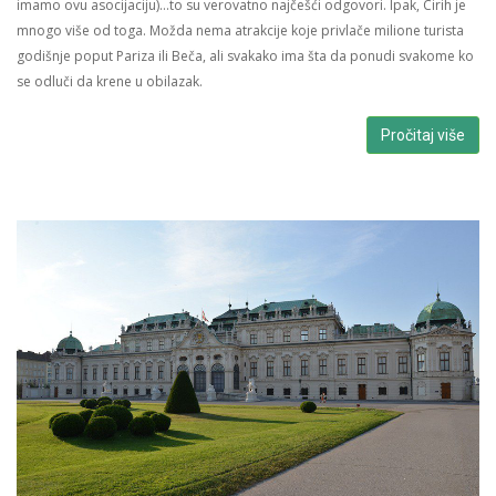
imamo ovu asocijaciju)…to su verovatno najčešći odgovori. Ipak, Cirih je
mnogo više od toga. Možda nema atrakcije koje privlače milione turista
godišnje poput Pariza ili Beča, ali svakako ima šta da ponudi svakome ko
se odluči da krene u obilazak.
Pročitaj više