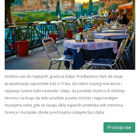
Vodimo vas do najlepših gradova Italije. Predlažemo Vam da svoje
proputovanje započnete baš iz Trsta, da nakon šoping maratona i
ispijanja čuvene kafe nastavite i dalje, da posetite Vićencu ili obližnju
Veronu i na kraju da sebi priuštite posetu možda i najpoznatijim
muzejima sveta gde se čuvaju dela najvećih umetnika svih vremena –
Firenca i muzejske zbirke pred kojima ostajete bez daha.
Pročitaj više