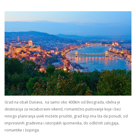
Grad na obali Dunava, na samo oko 400km od Beograda, idelna je
destinacija za nezaboravni vikend, romantično puitovanje koje i bez
mnogo planiranja uvek možete priuštiti, grad koji ima šta da ponudi, od
impresivnih građevina i istorijskih spomenika, do odličnih zalogaja,
romantike i šopinga.