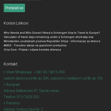
Korisni Linkovi
Who Needs and Who Doesn’t Need a Schengen Visa to Travel to Europe?
Calculator of travel days remaining under a Schengen short-stay visa
Ministarstvo unutrašnjih poslova Republike Srbije - informacije za strance
AMSS - Trenutno stanje na graničnim prelazima
Crna Gora - Prijava i odjava boravka stranaca
Kontakt
Viber/WhatsApp : +381 69 / 8015-099
radnim danima od 8h do 20h, subotom i nedeljom od 8h do 15h
Beograd
Adresa:
Balkanska 47, Savski venac
Telefon:
011/7620-255
Pančevo
Adresa:
Svetog Save br. 2