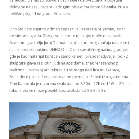
Venecije… Danas su očuvane četiri kule i delovi zidina, a pojedini
delovi se nalaze urađeni i u drugim objektima širom Šibenika. Pruža
odličan pogled na grad i čitav zaliv.
Ono što ćete sigurno odmah zapaziti je i K
atedala St. James
, jedan
od simbola grada. Zbog svoje lepote (na kojoj može da zahvali
čuvenom graditelju Juraj Dalmatinacu) i istorijskog značaja nalazi se i
na listi svetske baštine UNESCO-a. Osim specifičnog načina gradnje,
gde je kao materijal korišćen samo kamen, prepoznatljiva je i po 72
skulpture glava različitih ljudi na apsidama, znak renesansnog
realizma u svetskoj arhitekturi. Tu se mogu naći lica muškaraca,
žena, dece pa i sluškinja, verovatno poznatih ličnosti iz tog vremena.
Zimi Katedrala je otvorena svaki dan od 8:30h – 12h i od 16h – 20h, a
tokom leta se može posetiti bez prekida od 8:30 – 20h.