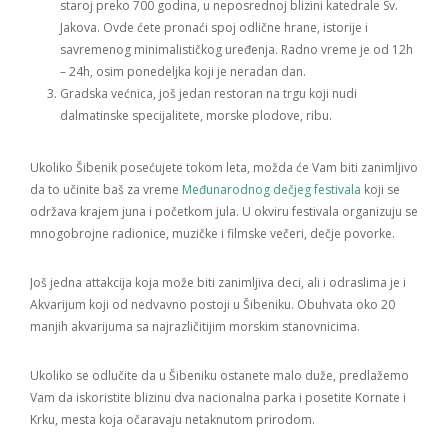
staroj preko 700 godina, u neposrednoj blizini katedrale Sv.
Jakova. Ovde ćete pronaći spoj odlične hrane, istorije i
savremenog minimalističkog uređenja. Radno vreme je od 12h
– 24h, osim ponedeljka koji je neradan dan.
Gradska većnica, još jedan restoran na trgu koji nudi
dalmatinske specijalitete, morske plodove, ribu.
Ukoliko Šibenik posećujete tokom leta, možda će Vam biti zanimljivo
da to učinite baš za vreme
Međunarodnog dečjeg festivala
koji se
održava krajem juna i početkom jula. U okviru festivala organizuju se
mnogobrojne radionice, muzičke i filmske večeri, dečje povorke.
Još jedna attakcija koja može biti zanimljiva deci, ali i odraslima je i
Akvarijum koji od nedvavno postoji u Šibeniku. Obuhvata oko 20
manjih akvarijuma sa najrazličitijim morskim stanovnicima.
Ukoliko se odlučite da u Šibeniku ostanete malo duže, predlažemo
Vam da iskoristite blizinu dva nacionalna parka i posetite Kornate i
Krku, mesta koja očaravaju netaknutom prirodom.