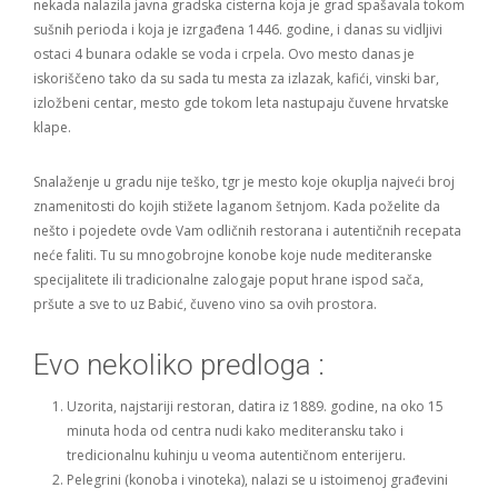
nekada nalazila javna gradska cisterna koja je grad spašavala tokom
sušnih perioda i koja je izrgađena 1446. godine, i danas su vidljivi
ostaci 4 bunara odakle se voda i crpela. Ovo mesto danas je
iskoriščeno tako da su sada tu mesta za izlazak, kafići, vinski bar,
izložbeni centar, mesto gde tokom leta nastupaju čuvene hrvatske
klape.
Snalaženje u gradu nije teško, tgr je mesto koje okuplja najveći broj
znamenitosti do kojih stižete laganom šetnjom. Kada poželite da
nešto i pojedete ovde Vam odličnih restorana i autentičnih recepata
neće faliti. Tu su mnogobrojne konobe koje nude mediteranske
specijalitete ili tradicionalne zalogaje poput hrane ispod sača,
pršute a sve to uz Babić, čuveno vino sa ovih prostora.
Evo nekoliko predloga :
Uzorita, najstariji restoran, datira iz 1889. godine, na oko 15
minuta hoda od centra nudi kako mediteransku tako i
tredicionalnu kuhinju u veoma autentičnom enterijeru.
Pelegrini (konoba i vinoteka), nalazi se u istoimenoj građevini