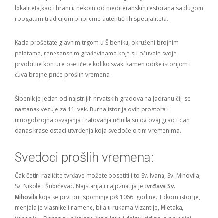
lokaliteta,kao i hrani u nekom od mediteranskih restorana sa dugom
i bogatom tradicijom pripreme autentičnih specijaliteta.
Kada prošetate glavnim trgom u Šibeniku, okruženi brojnim
palatama, renesansnim građevinama koje su očuvale svoje
prvobitne konture osetićete koliko svaki kamen odiše istorijom i
čuva brojne priče prošlih vremena.
Šibenik je jedan od najstrijih hrvatskih gradova na Jadranu čiji se
nastanak vezuje za 11. vek. Burna istorija ovih prostora i
mnogobrojna osvajanja i ratovanja učinila su da ovaj grad i dan
danas krase ostaci utvrđenja koja svedoče o tim vremenima.
Svedoci prošlih vremena:
Čak četiri različite tvrđave možete posetiti i to Sv. Ivana, Sv. Mihovila,
Sv. Nikole i Šubićevac. Najstarija i najpznatija je
tvrđava Sv.
Mihovila
koja se prvi put spominje još 1066. godine. Tokom istorije,
menjala je vlasnike i namene, bila u rukama Vizantije, Mletaka,