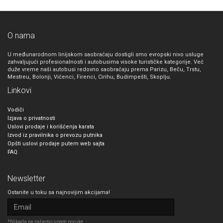
O nama
U međunarodnom linijskom saobraćaju dostigli smo evropski nivo usluge
zahvaljujući profesionalnosti i autobusima visoke turističke kategorije. Već
duže vreme naši autobusi redovno saobraćaju prema Parizu, Beču, Trstu,
Mestreu, Bolonji, Vićenci, Firenci, Cirihu, Budimpešti, Skoplju.
Linkovi
Vodiči
Izjava o privatnosti
Uslovi prodaje i korišćenja karata
Izvod iz pravilnika o prevozu putnika
Opšti uslovi prodaje putem web sajta
FAQ
Newsletter
Ostanite u toku sa najnovijim akcijama!
*Nikada ne šaljemo spam poruke