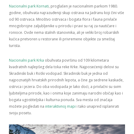
Nacionalni park Kornati
, proglašen je nacionalnim parkom 1980.
godine, obuhvata najrazuđeniji skup ostrava na Jadranu koji čini više
od 90 ostrvaca. Mnoštvo ostrvaca i bogata flora i fauna privlače
mnogobrojne zaljubljenike u prirodu i pravi su raj za nautičare i
ronioce. Ovde nema stalnih stanovnika, ali je veliki broj robarskih
kućica pretvoren u restorane ili privremene objekte za smeštaj
turista.
Nacionalni park Krka
obuhvata površinu od 109 kilometara
kvadratnih najlepšeg dela toka reke Krke. Najposećeniji delovi su
Skradinski buk i Roški vodopad. Skradinski buk je jedna od
najpoznatijih hrvatskih prirodnih lepota, a čine ga sedrene kaskade,
ostrvca i jezera. Do oba vodopada je lako doći, a privlačni su svim
ljubiteljima prirode, kao i onima koje zanimaju narodni običaji kao i
bogata ugostiteljska i kulturna ponuda. Sva mesta od značaja
možete pogledati na
interaktivnoj mapi
i tako unapred isplanirati
svoju posetu.