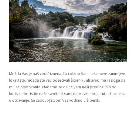
Možda Vas je naš vodič iznenadio i otkrio Vam neke nove zanimljive
lokalitete, možda ste već posećivali Šibenik , ali uvek ima razloga da
mu se opet vratite. Nadamo se da će Vam naši predlozi biti od
koristi. Iskoristite naše savete ili sami napravite svoju rutu i bacite se
u otkrivanje. Sa zadovoljstvom Vas vodimo u Šibenik.