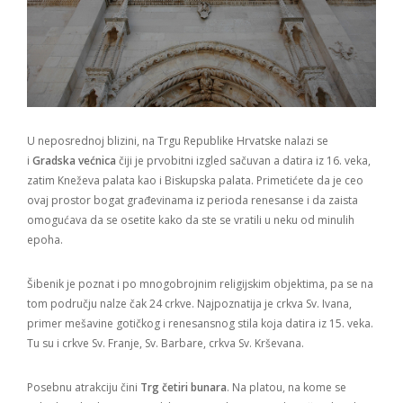
U neposrednoj blizini, na Trgu Republike Hrvatske nalazi se
i
Gradska većnica
čiji je prvobitni izgled sačuvan a datira iz 16. veka,
zatim Kneževa palata kao i Biskupska palata. Primetićete da je ceo
ovaj prostor bogat građevinama iz perioda renesanse i da zaista
omogućava da se osetite kako da ste se vratili u neku od minulih
epoha.
Šibenik je poznat i po mnogobrojnim religijskim objektima, pa se na
tom području nalze čak 24 crkve. Najpoznatija je crkva Sv. Ivana,
primer mešavine gotičkog i renesansnog stila koja datira iz 15. veka.
Tu su i crkve Sv. Franje, Sv. Barbare, crkva Sv. Krševana.
Posebnu atrakciju čini
Trg četiri bunara
. Na platou, na kome se