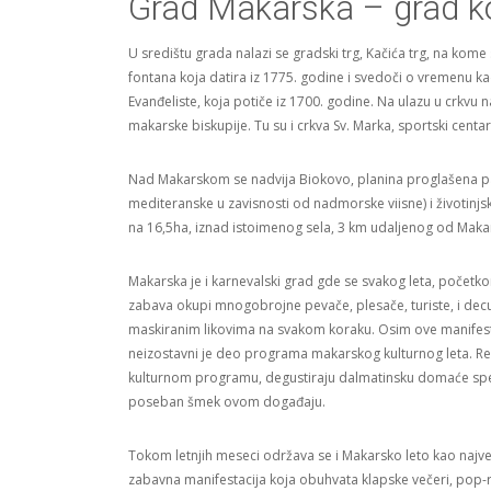
Grad Makarska – grad koji
U središtu grada nalazi se gradski trg, Kačića trg, na kome
fontana koja datira iz 1775. godine i svedoči o vremenu kad
Evanđeliste, koja potiče iz 1700. godine. Na ulazu u crkvu na
makarske biskupije. Tu su i crkva Sv. Marka, sportski centa
Nad Makarskom se nadvija Biokovo, planina proglašena pa
mediteranske u zavisnosti od nadmorske viisne) i životinjsk
na 16,5ha, iznad istoimenog sela, 3 km udaljenog od Makar
Makarska je i karnevalski grad gde se svakog leta, početk
zabava okupi mnogobrojne pevače, plesače, turiste, i dec
maskiranim likovima na svakom koraku. Osim ove manifestac
neizostavni je deo programa makarskog kulturnog leta. Re
kulturnom programu, degustiraju dalmatinsku domaće specijal
poseban šmek ovom događaju.
Tokom letnjih meseci održava se i Makarsko leto kao najveć
zabavna manifestacija koja obuhvata klapske večeri, pop-r