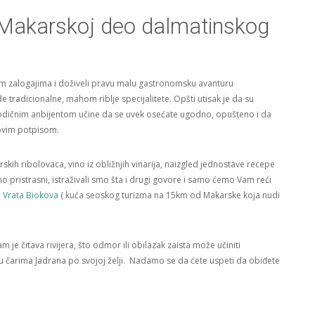
 Makarskoj deo dalmatinskog
ljim zalogajima i doživeli pravu malu gastronomsku avanturu
radicionalne, mahom riblje specijalitete. Opšti utisak je da su
odičnim anbijentom učine da se uvek osećate ugodno, opušteno i da
ihovim potpisom.
kih ribolovaca, vino iz obližnjih vinarija, naizgled jednostave recepe
mo pristrasni, istraživali smo šta i drugi govore i samo ćemo Vam reći
i
Vrata Biokova
( kuća seoskog turizma na 15km od Makarske koja nudi
je čitava rivijera, što odmor ili obilazak zaista može učiniti
 u čarima Jadrana po svojoj želji. Nadamo se da ćete uspeti da obiđete