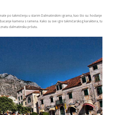
oznate po takmičenju u starim Dalmatinskim igrama, kao što su: hodanje
 bacanje kamena s ramena. Kako su sve igre takmičarskog karaktera, tu
oznatu dalmatinsku pršutu.