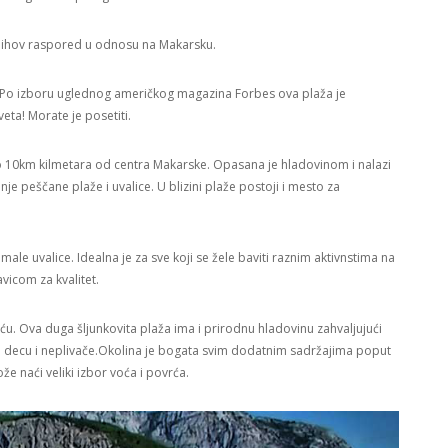
 njihov raspored u odnosu na Makarsku.
a. Po izboru uglednog američkog magazina Forbes ova plaža je
ta! Morate je posetiti.
ko 10km kilmetara od centra Makarske. Opasana je hladovinom i nalazi
 peščane plaže i uvalice. U blizini plaže postoji i mesto za
 male uvalice. Idealna je za sve koji se žele baviti raznim aktivnstima na
vicom za kvalitet.
u. Ova duga šljunkovita plaža ima i prirodnu hladovinu zahvaljujući
lu decu i neplivače.Okolina je bogata svim dodatnim sadržajima poput
že naći veliki izbor voća i povrća.