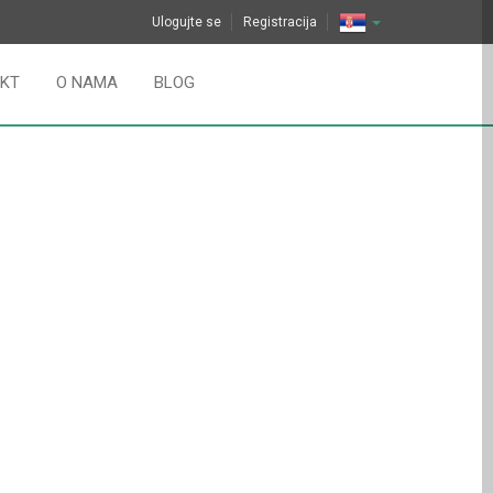
Ulogujte se
Registracija
KT
O NAMA
BLOG