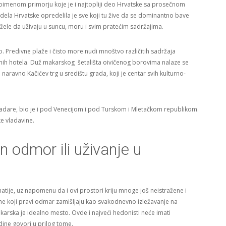
stoimenom primorju koje je i najtopliji deo Hrvatske sa prosečnom
ela Hrvatske opredelila je sve koji tu žive da se dominantno bave
 žele da uživaju u suncu, moru i svim pratećim sadržajima.
. Predivne plaže i čisto more nudi mnoštvo različitih sadržaja
znih hotela. Duž makarskog šetališta oivičenog borovima nalaze se
 i naravno Kačićev trg u središtu grada, koji je centar svih kulturno-
vladare, bio je i pod Venecijom i pod Turskom i Mletačkom republikom.
ke vladavine.
 odmor ili uživanje u
e, uz napomenu da i ovi prostori kriju mnoge još neistražene i
one koji pravi odmar zamišljaju kao svakodnevno izležavanje na
arska je idealno mesto. Ovde i najveći hedonisti neće imati
dine govori u prilog tome.