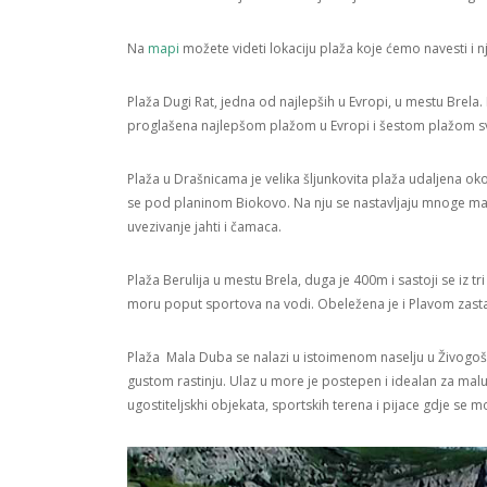
Na
mapi
možete videti lokaciju plaža koje ćemo navesti i
Plaža Dugi Rat, jedna od najlepših u Evropi, u mestu Brel
proglašena najlepšom plažom u Evropi i šestom plažom sve
Plaža u Drašnicama je velika šljunkovita plaža udaljena o
se pod planinom Biokovo. Na nju se nastavljaju mnoge manje
uvezivanje jahti i čamaca.
Plaža Berulija u mestu Brela, duga je 400m i sastoji se iz tri
moru poput sportova na vodi. Obeležena je i Plavom zasta
Plaža Mala Duba se nalazi u istoimenom naselju u Živogošć
gustom rastinju. Ulaz u more je postepen i idealan za ma
ugostiteljskhi objekata, sportskih terena i pijace gdje se mo