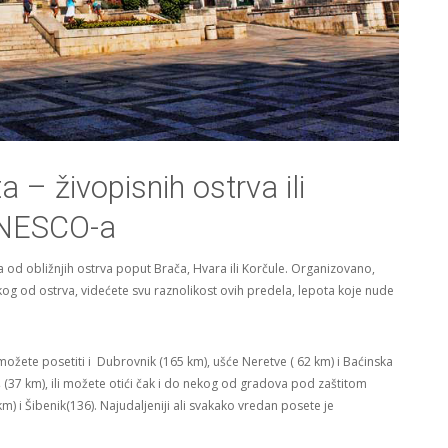
ta – živopisnih ostrva ili
UNESCO-a
 od obližnjih ostrva poput Brača, Hvara ili Korčule. Organizovano,
kog od ostrva, videćete svu raznolikost ovih predela, lepota koje nude
 možete posetiti i Dubrovnik (165 km), ušće Neretve ( 62 km) i Baćinska
š (37 km), ili možete otići čak i do nekog od gradova pod zaštitom
km) i Šibenik(136). Najudaljeniji ali svakako vredan posete je