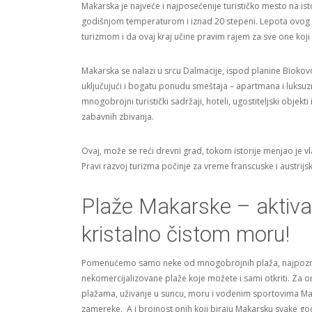
Makarska je najveće i najposećenije turističko mesto na i
godišnjom temperaturom i iznad 20 stepeni. Lepota ovog d
turizmom i da ovaj kraj učine pravim rajem za sve one koji
Makarska se nalazi u srcu Dalmacije, ispod planine Biokovo
uključujući i bogatu ponudu smeštaja – apartmana i luksu
mnogobrojni turistički sadržaji, hoteli, ugostiteljski objekti
zabavnih zbivanja.
Ovaj, može se reći drevni grad, tokom istorije menjao je 
Pravi razvoj turizma počinje za vreme franscuske i austrijs
Plaže Makarske – aktivan
kristalno čistom moru!
Pomenućemo samo neke od mnogobrojnih plaža, najpoznatij
nekomercijalizovane plaže koje možete i sami otkriti. Za 
plažama, uživanje u suncu, moru i vodenim sportovima Mak
zamereke. A i brojnost onih koji biraju Makarsku svake go