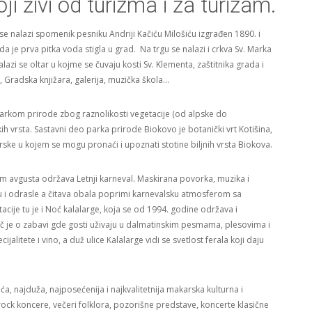
 živi od turizma i za turizam.
 se nalazi spomenik pesniku Andriji Kačiću Milošiću izgrađen 1890. i
a je prva pitka voda stigla u grad. Na trgu se nalazi i crkva Sv. Marka
lazi se oltar u kojme se čuvaju kosti Sv. Klementa, zaštitnika grada i
r, Gradska knjižara, galerija, muzička škola…
rkom prirode zbog raznolikosti vegetacije (od alpske do
ih vrsta. Sastavni deo parka prirode Biokovo je botanički vrt Kotišina,
ske u kojem se mogu pronaći i upoznati stotine biljnih vrsta Biokova.
om avgusta održava Letnji karneval. Maskirana povorka, muzika i
u i odrasle a čitava obala poprimi karnevalsku atmosferom sa
ije tu je i Noć kalalarge, koja se od 1994. godine održava i
č je o zabavi gde gosti uživaju u dalmatinskim pesmama, plesovima i
itete i vino, a duž ulice Kalalarge vidi se svetlost ferala koji daju
a, najduža, najposećenija i najkvalitetnija makarska kulturna i
ock koncere, večeri folklora, pozorišne predstave, koncerte klasične