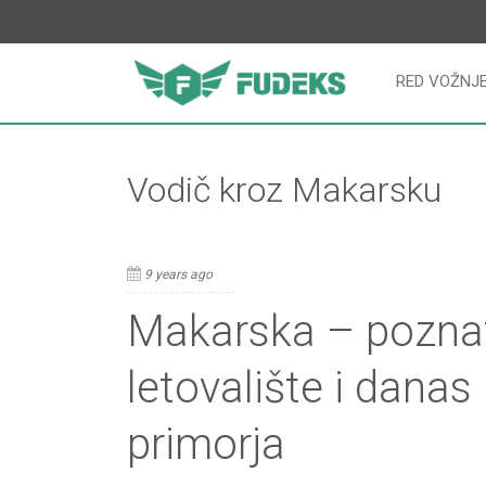
RED VOŽNJ
Vodič kroz Makarsku
9 years ago
Makarska – pozn
letovalište i danas
primorja