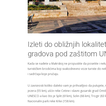
Izleti do obližnjih lokalite
gradova pod zaštitom 
Kada se nađete u Makrskoj ne propustite da posetite i neka
turističkim brodićima koji svakodnevno voze turiste do ne
i sadržaja koje pružaju.
U zavisnosti koliko daleko vam je prihvatljivo da putujete,
jezera (55 km), ušće reke Cetine i slavni gusarski grad Omi
UNESCO-a kao što je Split (61km), Solin (66 km), Trogir (83 
Nacionalni park reke Krke (158 km).