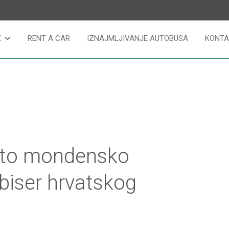
E
RENT A CAR
IZNAJMLJIVANJE AUTOBUSA
KONTA
ato mondensko
 biser hrvatskog