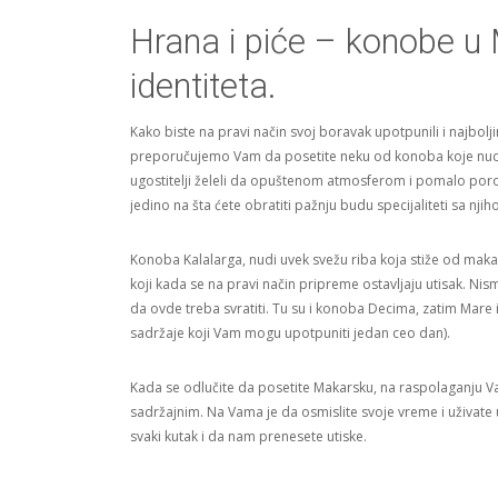
Hrana i piće – konobe u
identiteta.
Kako biste na pravi način svoj boravak upotpunili i najbo
preporučujemo Vam da posetite neku od konoba koje nude t
ugostitelji želeli da opuštenom atmosferom i pomalo por
jedino na šta ćete obratiti pažnju budu specijaliteti sa nj
Konoba Kalalarga, nudi uvek svežu riba koja stiže od makars
koji kada se na pravi način pripreme ostavljaju utisak. Nis
da ovde treba svratiti. Tu su i konoba Decima, zatim Mare 
sadržaje koji Vam mogu upotpuniti jedan ceo dan).
Kada se odlučite da posetite Makarsku, na raspolaganju Vam 
sadržajnim. Na Vama je da osmislite svoje vreme i uživate
svaki kutak i da nam prenesete utiske.